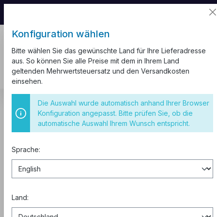
📦 Aufgrund unseres Umzugs kann es zu
Versandverzögerungen kommen.
Konfiguration wählen
Bitte wählen Sie das gewünschte Land für Ihre Lieferadresse
aus. So können Sie alle Preise mit dem in Ihrem Land
geltenden Mehrwertsteuersatz und den Versandkosten
einsehen.
CEE Einbausteckdose 400V 5x16A
Die Auswahl wurde automatisch anhand Ihrer Browser
Konfiguration angepasst. Bitte prüfen Sie, ob die
MUT103
automatische Auswahl Ihrem Wunsch entspricht.
Sprache:
Land: