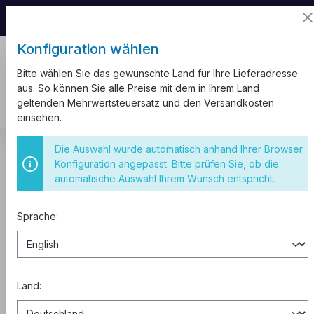
📦 Aufgrund unseres Umzugs kann es zu
Versandverzögerungen kommen.
Konfiguration wählen
Bitte wählen Sie das gewünschte Land für Ihre Lieferadresse
aus. So können Sie alle Preise mit dem in Ihrem Land
geltenden Mehrwertsteuersatz und den Versandkosten
einsehen.
Installationsmaterial
Klemmen
Lüsterklemmen
Die Auswahl wurde automatisch anhand Ihrer Browser
Konfiguration angepasst. Bitte prüfen Sie, ob die
Lüsterklemmen 12-polig 6-16
automatische Auswahl Ihrem Wunsch entspricht.
mm²/60A, Menge 10
Sprache:
Land: