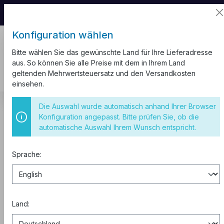
📦 Aufgrund unseres Umzugs kann es zu
Versandverzögerungen kommen.
Konfiguration wählen
Bitte wählen Sie das gewünschte Land für Ihre Lieferadresse
aus. So können Sie alle Preise mit dem in Ihrem Land
geltenden Mehrwertsteuersatz und den Versandkosten
einsehen.
Kabelkanal
Weiß Ecken
L Form
Die Auswahl wurde automatisch anhand Ihrer Browser
Konfiguration angepasst. Bitte prüfen Sie, ob die
Eckverbinder 100x60 L-Ecke
automatische Auswahl Ihrem Wunsch entspricht.
Sprache:
Land: