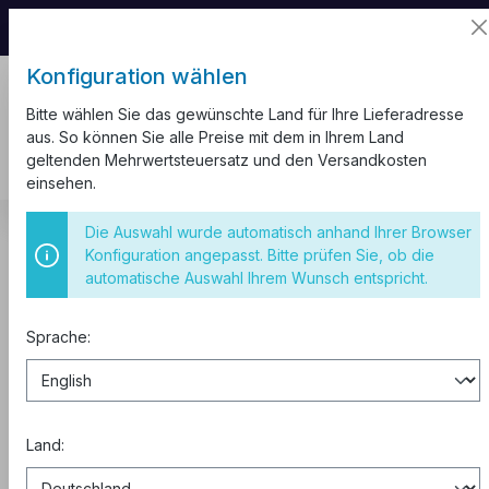
📦 Aufgrund unseres Umzugs kann es zu
Versandverzögerungen kommen.
Konfiguration wählen
Bitte wählen Sie das gewünschte Land für Ihre Lieferadresse
aus. So können Sie alle Preise mit dem in Ihrem Land
geltenden Mehrwertsteuersatz und den Versandkosten
einsehen.
Kabelkanal
Fussbodenkabelkanal
Die Auswahl wurde automatisch anhand Ihrer Browser
Konfiguration angepasst. Bitte prüfen Sie, ob die
2m Fussboden Kabelkanal 50x13
automatische Auswahl Ihrem Wunsch entspricht.
Selbstklebend
Sprache:
Land: