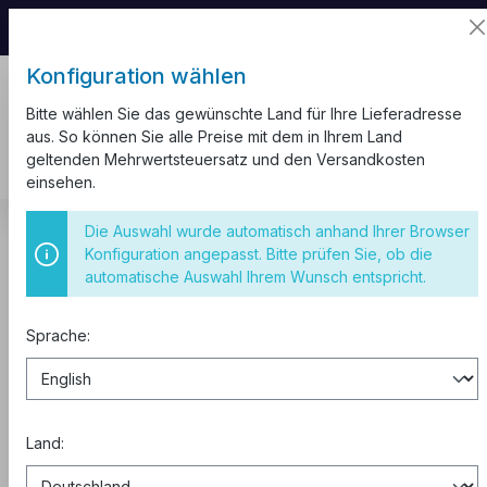
📦 Aufgrund unseres Umzugs kann es zu
Versandverzögerungen kommen.
Konfiguration wählen
Bitte wählen Sie das gewünschte Land für Ihre Lieferadresse
aus. So können Sie alle Preise mit dem in Ihrem Land
geltenden Mehrwertsteuersatz und den Versandkosten
einsehen.
Kabel und Leitungen
Kabelbinder
Schwarz
Die Auswahl wurde automatisch anhand Ihrer Browser
Konfiguration angepasst. Bitte prüfen Sie, ob die
Kabelbinder Set 100 Stück
automatische Auswahl Ihrem Wunsch entspricht.
4.8x300mm schwarz
Sprache:
Land: