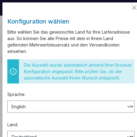
📦 Aufgrund unseres Umzugs kann es zu
Versandverzögerungen kommen.
Konfiguration wählen
Bitte wählen Sie das gewünschte Land für Ihre Lieferadresse
aus. So können Sie alle Preise mit dem in Ihrem Land
geltenden Mehrwertsteuersatz und den Versandkosten
einsehen.
Kabel und Leitungen
Mantelleitung NYM-J
Die Auswahl wurde automatisch anhand Ihrer Browser
Mantelleitung NYM-J 1,5 mm²
Konfiguration angepasst. Bitte prüfen Sie, ob die
automatische Auswahl Ihrem Wunsch entspricht.
NYM-J 3x1,5 mm² Mantelleitung
25m
Sprache:
Land: