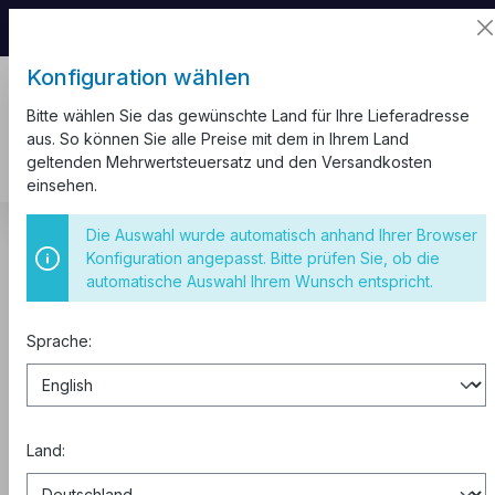
📦 Aufgrund unseres Umzugs kann es zu
Versandverzögerungen kommen.
Konfiguration wählen
Bitte wählen Sie das gewünschte Land für Ihre Lieferadresse
aus. So können Sie alle Preise mit dem in Ihrem Land
geltenden Mehrwertsteuersatz und den Versandkosten
einsehen.
Kabel und Leitungen
Erdkabel NYY-J
Die Auswahl wurde automatisch anhand Ihrer Browser
Erdkabel NYY-J 6 mm²
Konfiguration angepasst. Bitte prüfen Sie, ob die
automatische Auswahl Ihrem Wunsch entspricht.
Erdkabel NYY-J 5x6 mm² Schwarz
50m
Sprache:
Land: