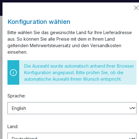
📦 Aufgrund unseres Umzugs kann es zu
Versandverzögerungen kommen.
Konfiguration wählen
Bitte wählen Sie das gewünschte Land für Ihre Lieferadresse
aus. So können Sie alle Preise mit dem in Ihrem Land
geltenden Mehrwertsteuersatz und den Versandkosten
einsehen.
Kabelkanal
Weiß
Die Auswahl wurde automatisch anhand Ihrer Browser
Konfiguration angepasst. Bitte prüfen Sie, ob die
2m Kabelkanal zum Schrauben
automatische Auswahl Ihrem Wunsch entspricht.
110x60mm weiß
Sprache:
Land: